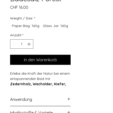
Preis
CHF 16.00
Weight / Size:
*
Paper Bag: 160g
Glass Jar: 160g
Anzahl
*
In den Warenkorb
Erlebe die Kraft der Natur bei einem
entspannenden Bad mit
Zedernholz, Wacholder, Kiefer,
Zitrone, Patchouli
und
Weihrauch
.
Die luxuriösen Badesalze beruhigen
Anwendung
müde Muskeln, erfrischen die Haut
und schenken dir die wohltuende
Gib 2–3 Messlöffel des Sunkissed
Ruhe des Waldes.
Inhaltsstoffe & Vorteile